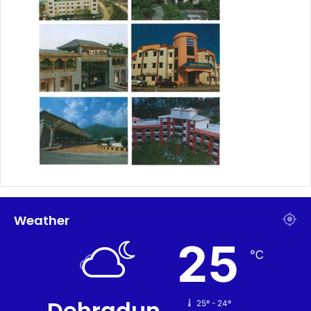
Weather
25
℃
Dehradun
25º - 24º