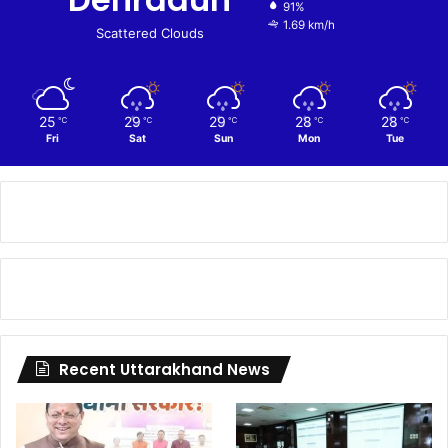
91%
1.69 km/h
Scattered Clouds
25
29
29
28
28
℃
℃
℃
℃
℃
Fri
Sat
Sun
Mon
Tue
Recent Uttarakhand News