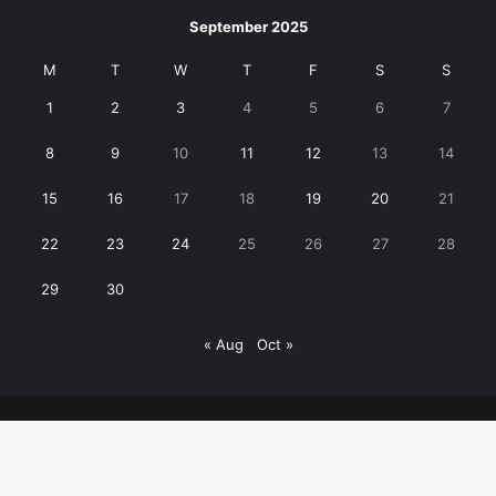
September 2025
M
T
W
T
F
S
S
1
2
3
4
5
6
7
8
9
10
11
12
13
14
15
16
17
18
19
20
21
22
23
24
25
26
27
28
29
30
« Aug
Oct »
© Copyright 2026, All Rights Reserved | Janpaksh Times |
क्राइम
बड़ी खबर
पर्यटन
शिक्षा
उत्तराखंड
खेल
वीडियो
Contact Us