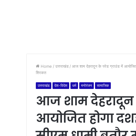
Home
/
उत्तराखंड
/
आज शाम देहरादून के परेड ग्राउंड में आयोजित 
शिरकत
उत्तराखंड
देश-विदेश
धर्म
मनोरंजन
सामाजिक
आज शाम देहरादून के 
आयोजित होगा दशहरे
सीएम धामी बतौर म