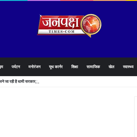
इम
पर्यटन
मनोरंजन
यूथ कार्नर
शिक्षा
सामाजिक
खेल
स्वास्थ्य
खोलने जा रही है धामी सरकार,युवाओं को मिलेगी 34 हजार रिकॉर्ड भर्तियों की सौगात