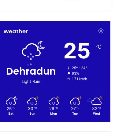
Weather
25
℃
Dehradun
25º - 24º
93%
1.71 km/h
Light Rain
25
30
29
27
32
℃
℃
℃
℃
℃
Sat
Sun
Mon
Tue
Wed