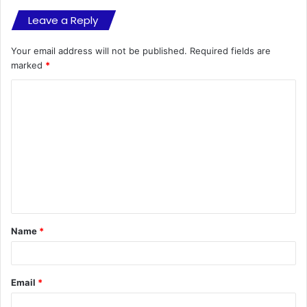
Leave a Reply
Your email address will not be published.
Required fields are
marked
*
C
o
m
m
e
n
t
Name
*
*
Email
*