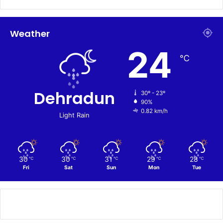
Weather
24
℃
Dehradun
30º - 23º
90%
0.82 km/h
Light Rain
30
30
31
29
28
℃
℃
℃
℃
℃
Fri
Sat
Sun
Mon
Tue