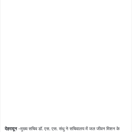
देहरादून
-मुख्य सचिव डॉ. एस. एस. संधु ने सचिवालय में जल जीवन मिशन के