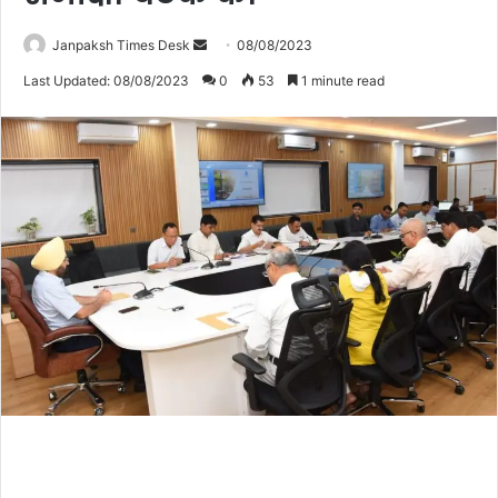
Janpaksh Times Desk
S
08/08/2023
e
Last Updated: 08/08/2023
0
53
1 minute read
n
d
a
n
e
m
a
i
l