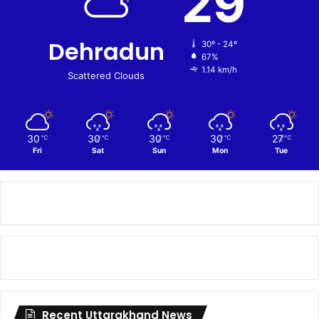
29
Dehradun
30º - 24º
67%
1.14 km/h
Scattered Clouds
30
30
30
30
27
℃
℃
℃
℃
℃
Fri
Sat
Sun
Mon
Tue
Recent Uttarakhand News