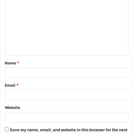
C
o
m
m
e
n
t
Name
*
*
Email
*
Website
Save my name, email, and website in this browser for the next