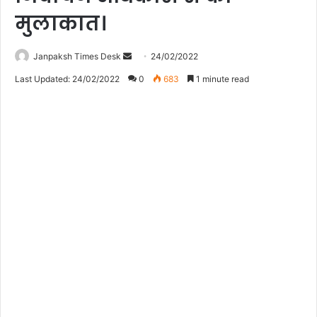
मुलाकात।
Janpaksh Times Desk
S
24/02/2022
e
Last Updated: 24/02/2022
0
683
1 minute read
n
d
a
n
e
m
a
i
l