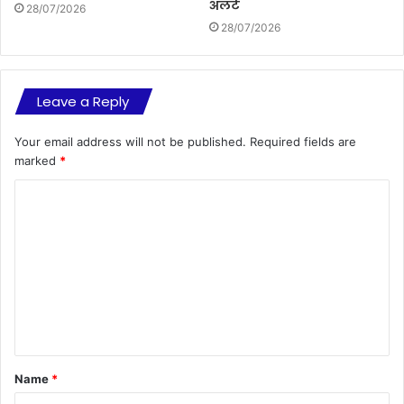
अलर्ट
28/07/2026
28/07/2026
Leave a Reply
Your email address will not be published.
Required fields are
marked
*
C
o
m
m
e
n
t
Name
*
*