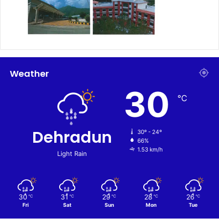
Weather
30
℃
Dehradun
30º - 24º
66%
1.53 km/h
Light Rain
30
31
29
28
26
℃
℃
℃
℃
℃
Fri
Sat
Sun
Mon
Tue