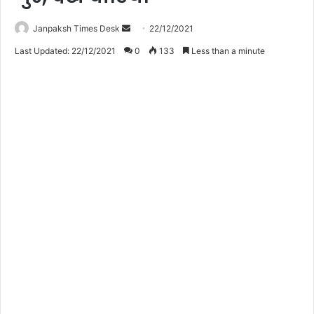
Janpaksh Times Desk
S
22/12/2021
e
Last Updated: 22/12/2021
0
133
Less than a minute
n
d
a
n
e
m
a
i
l