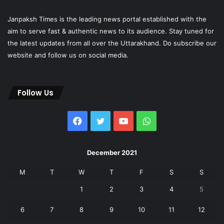
Janpaksh Times is the leading news portal established with the
aim to serve fast & authentic news to its audience. Stay tuned for
the latest updates from all over the Uttarakhand. Do subscribe our
website and follow us on social media.
Follow Us
Facebook
Twitter
YouTube
WhatsApp
December 2021
M
T
W
T
F
S
S
1
2
3
4
5
6
7
8
9
10
11
12