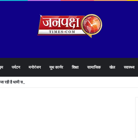
इम
पर्यटन
मनोरंजन
यूथ कार्नर
शिक्षा
सामाजिक
खेल
स्वास्थ्य
े जा रही है धामी सरकार,युवाओं को मिलेगी 34 हजार रिकॉर्ड भर्तियों की सौगात