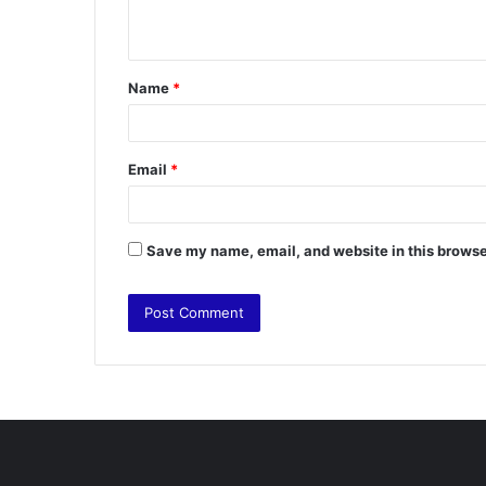
n
t
Name
*
*
Email
*
Save my name, email, and website in this browse