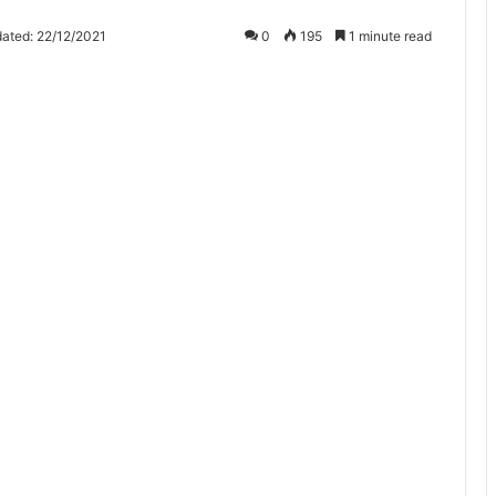
ated: 22/12/2021
0
195
1 minute read