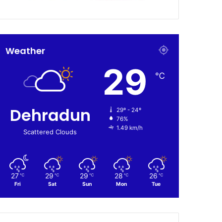
Weather
29
℃
Dehradun
29º - 24º
76%
1.49 km/h
Scattered Clouds
27
29
29
28
26
℃
℃
℃
℃
℃
Fri
Sat
Sun
Mon
Tue