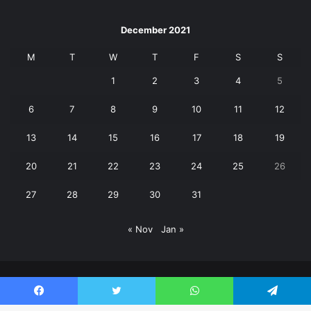
December 2021
M
T
W
T
F
S
S
1
2
3
4
5
6
7
8
9
10
11
12
13
14
15
16
17
18
19
20
21
22
23
24
25
26
27
28
29
30
31
« Nov
Jan »
© Copyright 2026, All Rights Reserved | Janpaksh Times |
Facebook
Twitter
WhatsApp
Telegram
क्राइम
बड़ी खबर
पर्यटन
शिक्षा
उत्तराखंड
खेल
वीडियो
Contact Us