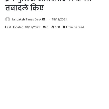
तबादले किए
Janpaksh Times Desk
S
18/12/2021
e
Last Updated: 18/12/2021
0
168
1 minute read
n
d
a
n
e
m
a
i
l