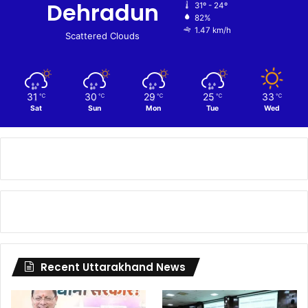
Dehradun
31º - 24º
82%
1.47 km/h
Scattered Clouds
31
30
29
25
33
℃
℃
℃
℃
℃
Sat
Sun
Mon
Tue
Wed
Recent Uttarakhand News