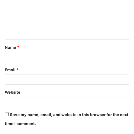
m
m
e
n
t
Name
*
*
Email
*
Website
Save my name, email, and website in this browser for the next
time I comment.