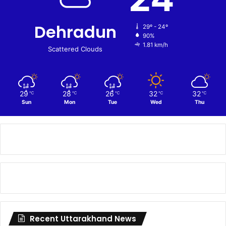
Dehradun
29º - 24º
90%
1.81 km/h
Scattered Clouds
29
28
26
32
32
℃
℃
℃
℃
℃
Sun
Mon
Tue
Wed
Thu
Recent Uttarakhand News