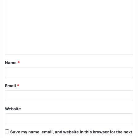
o
m
m
e
n
t
Name
*
*
Email
*
Website
Save my name, email, and website in this browser for the next