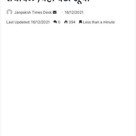
Janpaksh Times Desk
S
16/12/2021
e
Last Updated: 16/12/2021
0
394
Less than a minute
n
d
a
n
e
m
a
i
l