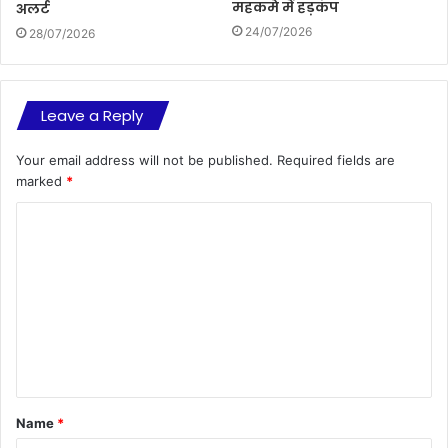
महकमे में हड़कंप
अलर्ट
24/07/2026
28/07/2026
Leave a Reply
Your email address will not be published.
Required fields are
marked
*
C
o
m
m
e
n
t
Name
*
*