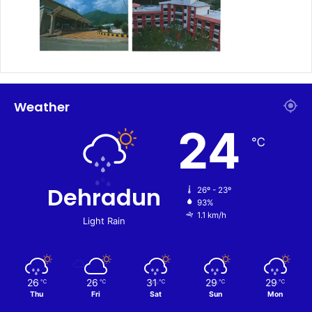
Weather
24
℃
Dehradun
26º - 23º
93%
1.1 km/h
Light Rain
26
26
31
29
29
℃
℃
℃
℃
℃
Thu
Fri
Sat
Sun
Mon