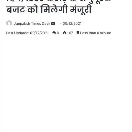
बजट को मिलेगी मंजूरी
Janpaksh Times Desk
S
09/12/2021
e
Last Updated: 09/12/2021
0
167
Less than a minute
n
d
a
n
e
m
a
i
l