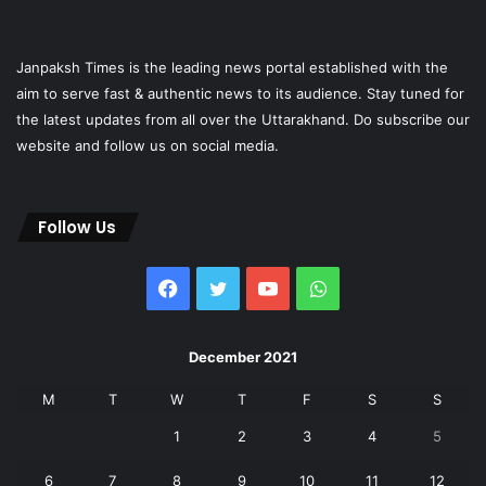
Janpaksh Times is the leading news portal established with the
aim to serve fast & authentic news to its audience. Stay tuned for
the latest updates from all over the Uttarakhand. Do subscribe our
website and follow us on social media.
Follow Us
Facebook
Twitter
YouTube
WhatsApp
December 2021
M
T
W
T
F
S
S
1
2
3
4
5
6
7
8
9
10
11
12