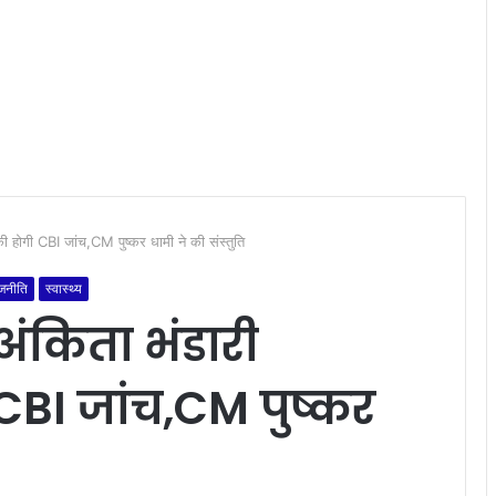
 की होगी CBI जांच,CM पुष्कर धामी ने की संस्तुति
जनीति
स्वास्थ्य
 अंकिता भंडारी
 CBI जांच,CM पुष्कर