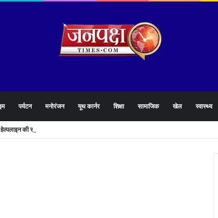
इम
पर्यटन
मनोरंजन
यूथ कार्नर
शिक्षा
सामाजिक
खेल
स्वास्थ्य
905 हेल्पलाइन की समीक्षा के दौरान लापरवाह अधिकारियों को लगाई फटकार