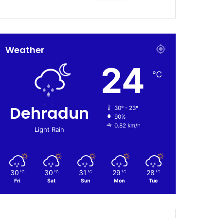
Weather
24
℃
Dehradun
30º - 23º
90%
0.82 km/h
Light Rain
30
30
31
29
28
℃
℃
℃
℃
℃
Fri
Sat
Sun
Mon
Tue