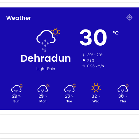
Weather
30
℃
Dehradun
30º - 23º
73%
0.95 km/h
Light Rain
29
29
25
32
30
℃
℃
℃
℃
℃
Sun
Mon
Tue
Wed
Thu