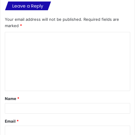
Leave a Reply
Your email address will not be published.
Required fields are
marked
*
C
o
m
m
e
n
t
Name
*
*
Email
*