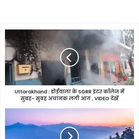
Uttarakhand : डोईवाला के SGRR इंटर कॉलेज में
सुबह- सुबह अचानक लगी आग , VIDEO देखें