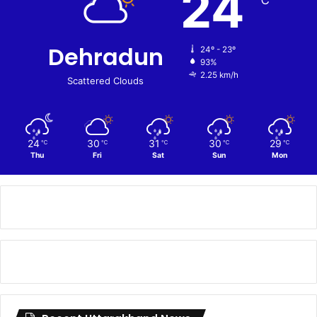
24
℃
Dehradun
24º - 23º
93%
2.25 km/h
Scattered Clouds
24
30
31
30
29
℃
℃
℃
℃
℃
Thu
Fri
Sat
Sun
Mon