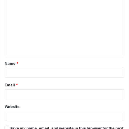
C
o
m
m
e
n
t
Name
*
*
Email
*
Website
Save my name, email, and website in this browser for the next