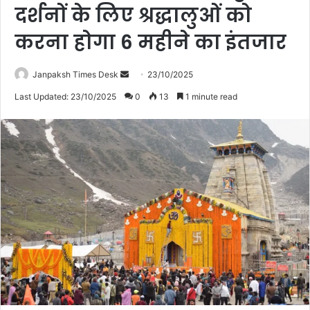
दर्शनों के लिए श्रद्धालुओं को
करना होगा 6 महीने का इंतजार
Janpaksh Times Desk
S
23/10/2025
e
Last Updated: 23/10/2025
0
13
1 minute read
n
d
a
n
e
m
a
i
l