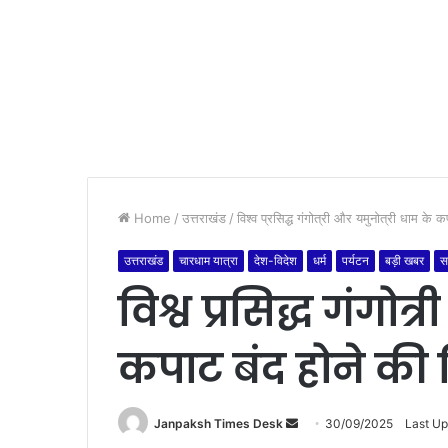
Home
/
उत्तराखंड
/
विश्व प्रसिद्ध गंगोत्री और यमुनोत्री धाम के 
उत्तराखंड
चारधाम यात्रा
देश-विदेश
धर्म
पर्यटन
बड़ी खबर
स
विश्व प्रसिद्ध गंगोत
कपाट बंद होने की 
Janpaksh Times Desk
S
30/09/2025
Last U
e