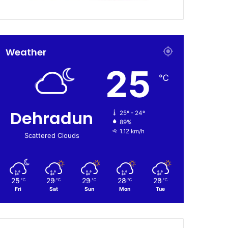
Weather
25
℃
Dehradun
25º - 24º
89%
1.12 km/h
Scattered Clouds
25
29
29
28
28
℃
℃
℃
℃
℃
Fri
Sat
Sun
Mon
Tue