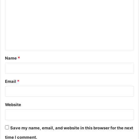
o
m
m
e
n
t
Name
*
*
Email
*
Website
Save my name, email, and website in this browser for the next
time I comment.