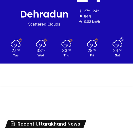
Dehradun
27º - 24º
84%
0.83 km/h
Scattered Clouds
27
33
33
28
24
℃
℃
℃
℃
℃
Tue
Wed
Thu
Fri
Sat
Recent Uttarakhand News