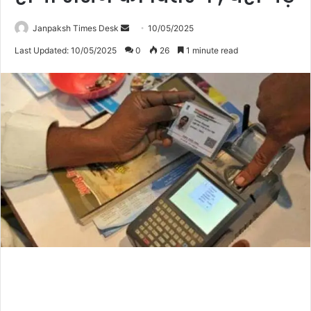
Janpaksh Times Desk
S
10/05/2025
e
Last Updated: 10/05/2025
0
26
1 minute read
n
d
a
n
e
m
a
i
l