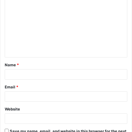
C
o
m
m
e
n
t
Name
*
*
Email
*
Website
Save my name, email, and website in this browser for the next