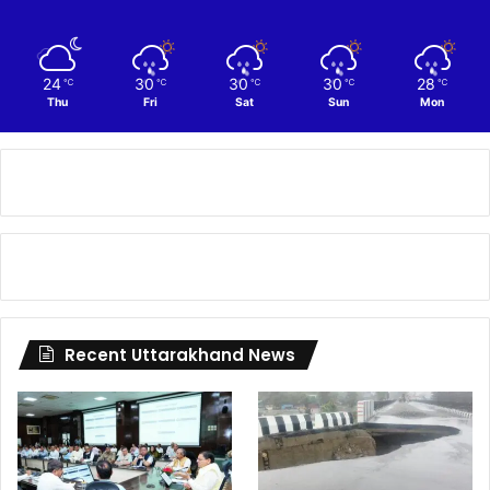
24
30
30
30
28
℃
℃
℃
℃
℃
Thu
Fri
Sat
Sun
Mon
Recent Uttarakhand News