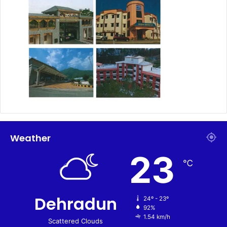
Weather
23
℃
Dehradun
24º - 23º
92%
1.54 km/h
Scattered Clouds