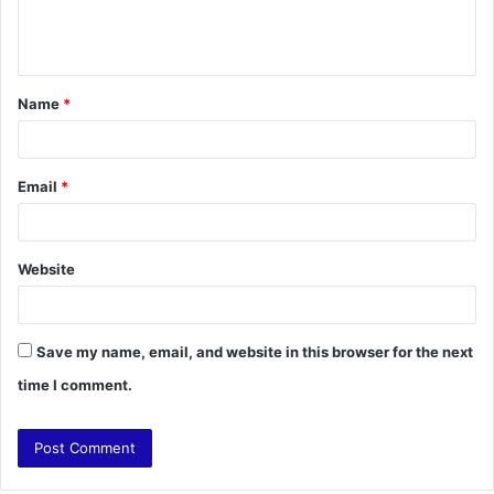
e
n
t
Name
*
*
Email
*
Website
Save my name, email, and website in this browser for the next
time I comment.