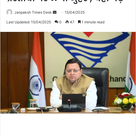
Janpaksh Times Desk
S
15/04/2025
e
Last Updated: 15/04/2025
0
47
1 minute read
n
d
a
n
e
m
a
i
l