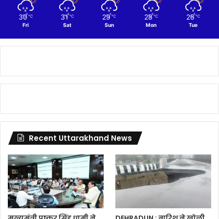
30
31
29
28
26
℃
℃
℃
℃
℃
Fri
Sat
Sun
Mon
Tue
Recent Uttarakhand News
मुख्यमंत्री पुष्कर सिंह धामी ने
DEHRADUN : बारिश ने खोली