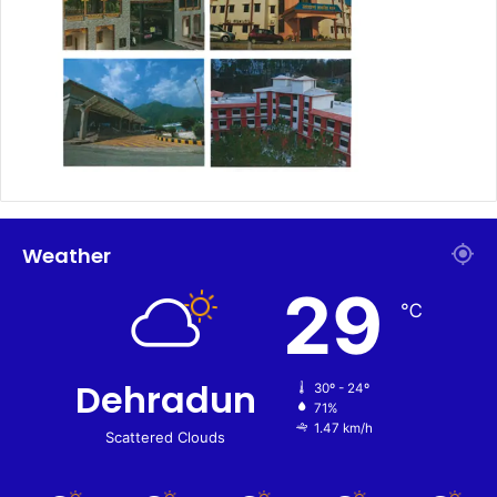
Weather
29
℃
Dehradun
30º - 24º
71%
1.47 km/h
Scattered Clouds