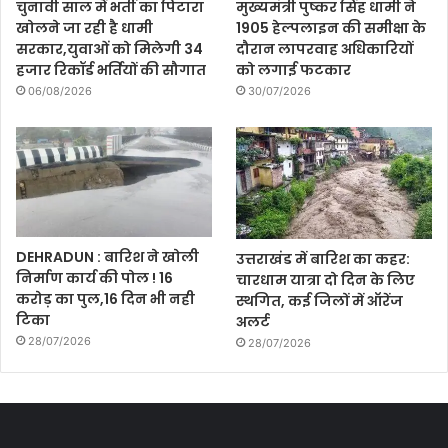
चुनावी साल में भर्ती का पिटारा
मुख्यमंत्री पुष्कर सिंह धामी ने
खोलने जा रही है धामी
1905 हेल्पलाइन की समीक्षा के
सरकार,युवाओं को मिलेगी 34
दौरान लापरवाह अधिकारियों
हजार रिकॉर्ड भर्तियों की सौगात
को लगाई फटकार
06/08/2026
30/07/2026
DEHRADUN : बारिश ने खोली
उत्तराखंड में बारिश का कहर:
निर्माण कार्य की पोल ! 16
चारधाम यात्रा दो दिन के लिए
करोड़ का पुल,16 दिन भी नही
स्थगित, कई जिलों में ऑरेंज
टिका
अलर्ट
28/07/2026
28/07/2026