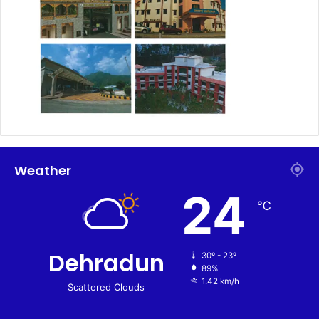
Weather
24
℃
Dehradun
30º - 23º
89%
1.42 km/h
Scattered Clouds