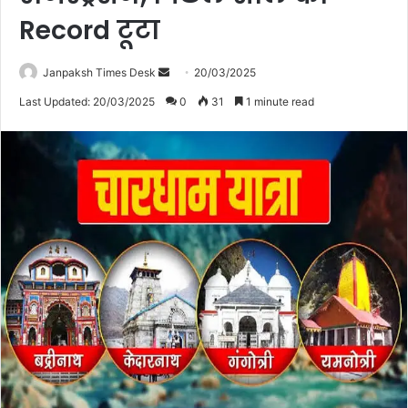
Record टूटा
Janpaksh Times Desk
S
20/03/2025
e
Last Updated: 20/03/2025
0
31
1 minute read
n
d
a
n
e
m
a
i
l