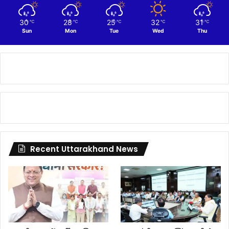
30
28
25
32
31
℃
℃
℃
℃
℃
Sun
Mon
Tue
Wed
Thu
Recent Uttarakhand News