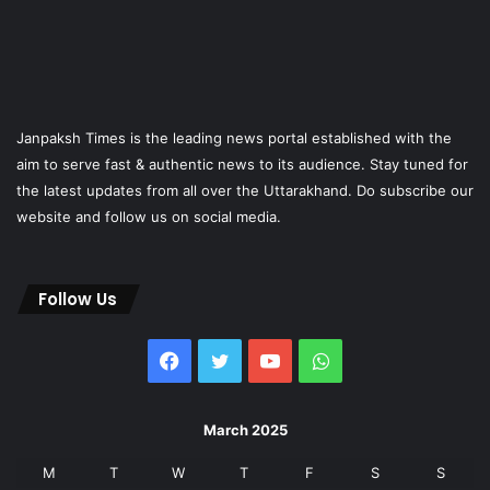
Janpaksh Times is the leading news portal established with the
aim to serve fast & authentic news to its audience. Stay tuned for
the latest updates from all over the Uttarakhand. Do subscribe our
website and follow us on social media.
Follow Us
Facebook
Twitter
YouTube
WhatsApp
March 2025
M
T
W
T
F
S
S