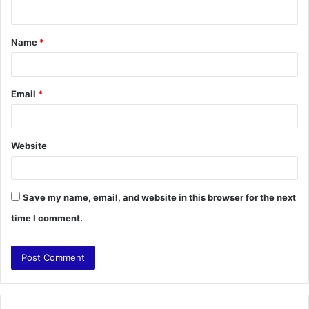
n
t
Name
*
*
Email
*
Website
Save my name, email, and website in this browser for the next
time I comment.