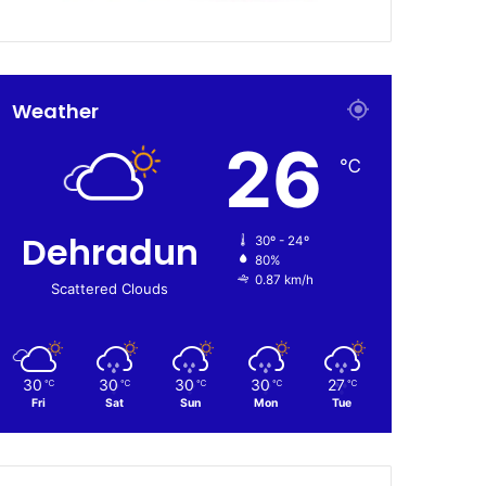
Weather
26
℃
Dehradun
30º - 24º
80%
0.87 km/h
Scattered Clouds
30
30
30
30
27
℃
℃
℃
℃
℃
Fri
Sat
Sun
Mon
Tue