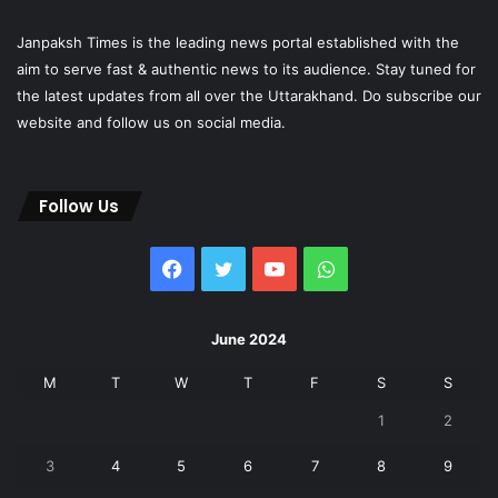
Janpaksh Times is the leading news portal established with the
aim to serve fast & authentic news to its audience. Stay tuned for
the latest updates from all over the Uttarakhand. Do subscribe our
website and follow us on social media.
Follow Us
Facebook
Twitter
YouTube
WhatsApp
June 2024
M
T
W
T
F
S
S
1
2
3
4
5
6
7
8
9