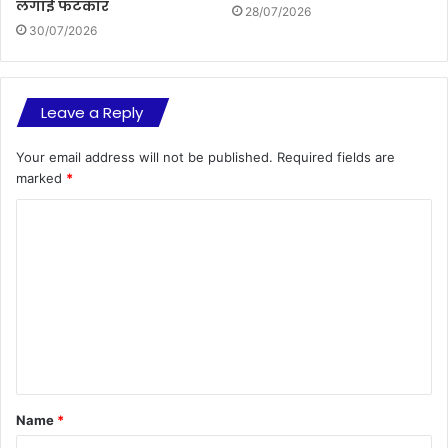
लगाई फटकार
28/07/2026
30/07/2026
Leave a Reply
Your email address will not be published.
Required fields are
marked
*
C
o
m
m
e
n
t
Name
*
*