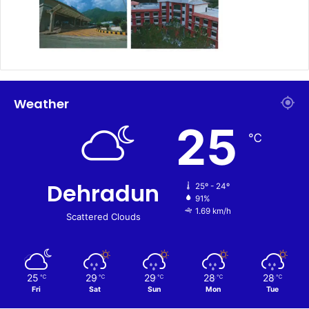
Weather
25
℃
Dehradun
25º - 24º
91%
1.69 km/h
Scattered Clouds
25
29
29
28
28
℃
℃
℃
℃
℃
Fri
Sat
Sun
Mon
Tue