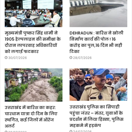
मुख्यमंत्री पुष्कर सिंह धामी ने
DEHRADUN : बारिश ने खोली
1905 हेल्पलाइन की समीक्षा के
निर्माण कार्य की पोल ! 16
दौरान लापरवाह अधिकारियों
करोड़ का पुल,16 दिन भी नही
को लगाई फटकार
टिका
30/07/2026
28/07/2026
उत्तराखंड पुलिस का सिपाही
उत्तराखंड में बारिश का कहर:
पहुंचा जंतर – मंतर, युवाओं के
चारधाम यात्रा दो दिन के लिए
प्रदर्शन में लिया हिस्सा, पुलिस
स्थगित, कई जिलों में ऑरेंज
महकमे में हड़कंप
अलर्ट
24/07/2026