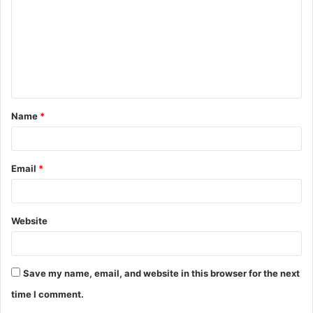
m
m
e
n
t
Name
*
*
Email
*
Website
Save my name, email, and website in this browser for the next
time I comment.