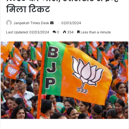
मिला टिकट
Janpaksh Times Desk
S
02/03/2024
e
Last Updated: 02/03/2024
0
354
Less than a minute
n
d
a
n
e
m
a
i
l