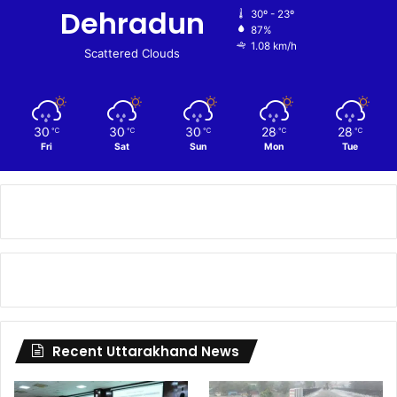
Dehradun
30º - 23º
87%
1.08 km/h
Scattered Clouds
30
30
30
28
28
℃
℃
℃
℃
℃
Fri
Sat
Sun
Mon
Tue
Recent Uttarakhand News