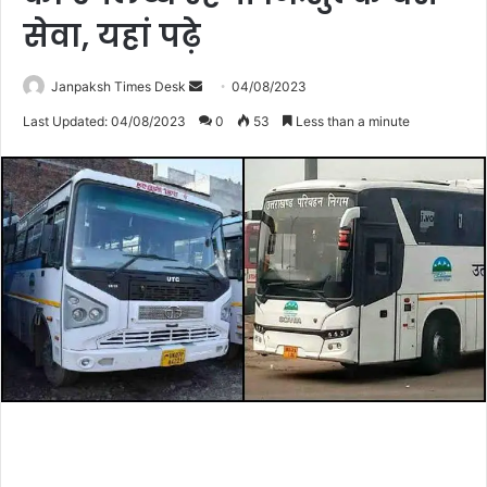
सेवा, यहां पढ़े
Janpaksh Times Desk
S
04/08/2023
e
Last Updated: 04/08/2023
0
53
Less than a minute
n
d
a
n
e
m
a
i
l