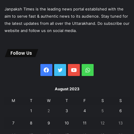
Janpaksh Times is the leading news portal established with the
aim to serve fast & authentic news to its audience. Stay tuned for
the latest updates from all over the Uttarakhand. Do subscribe our
website and follow us on social media.
Follow Us
Facebook
Twitter
YouTube
WhatsApp
August 2023
M
T
W
T
F
S
S
1
2
3
4
5
6
7
8
9
10
11
12
13