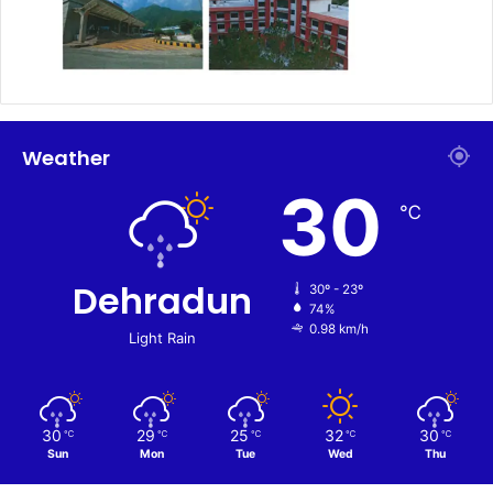
Weather
30
℃
Dehradun
30º - 23º
74%
0.98 km/h
Light Rain
30
29
25
32
30
℃
℃
℃
℃
℃
Sun
Mon
Tue
Wed
Thu