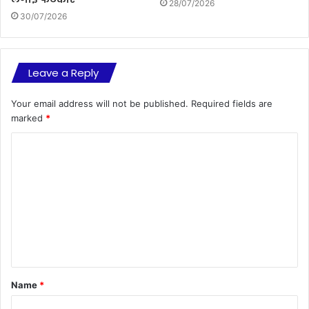
28/07/2026
30/07/2026
Leave a Reply
Your email address will not be published.
Required fields are
marked
*
C
o
m
m
e
n
t
Name
*
*