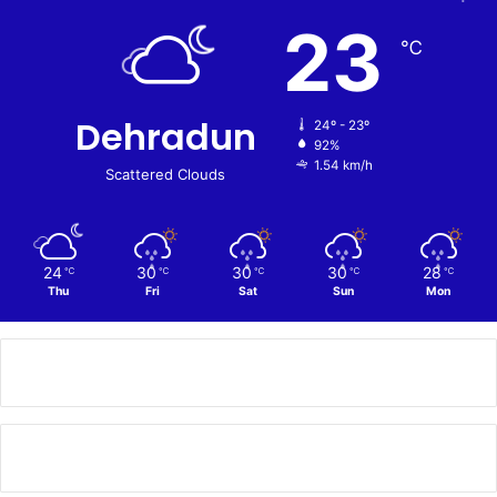
23
℃
Dehradun
24º - 23º
92%
1.54 km/h
Scattered Clouds
24
30
30
30
28
℃
℃
℃
℃
℃
Thu
Fri
Sat
Sun
Mon