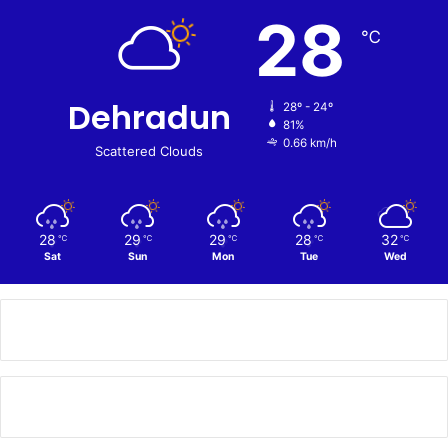
28
℃
Dehradun
28º - 24º
81%
0.66 km/h
Scattered Clouds
28
29
29
28
32
℃
℃
℃
℃
℃
Sat
Sun
Mon
Tue
Wed