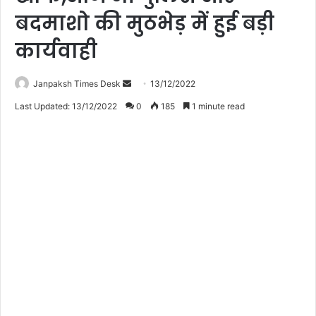
बदमाशो की मुठभेड़ में हुई बड़ी
कार्यवाही
Janpaksh Times Desk
S
13/12/2022
e
Last Updated: 13/12/2022
0
185
1 minute read
n
d
a
n
e
m
a
i
l