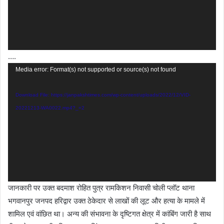
….
Video
Media error: Format(s) not supported or source(s) not found
Player
Download File: https://janpakshtimes.com/wp-content/uploads/2022/12/VID-
20221213-WA0022.mp4?_=2
जानकारी पर उक्त बदमाश रोहित पुत्र रामकिशन निवासी चोली प्लॉट थाना
भगवानपुर जनपद हरिद्वार उक्त ठेकेदार से लाखों की लूट और हत्या के मामले में
शामिल एवं वांछित था। अन्य की संभावना के दृष्टिगत क्षेत्र में कांबिंग जारी है साथ