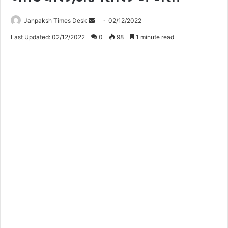
Janpaksh Times Desk
S
02/12/2022
e
Last Updated: 02/12/2022
0
98
1 minute read
n
d
a
n
e
m
a
i
l