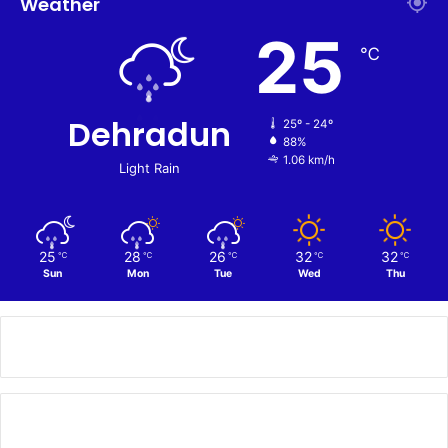
Weather
25
℃
Dehradun
25º - 24º
88%
1.06 km/h
Light Rain
25
28
26
32
32
℃
℃
℃
℃
℃
Sun
Mon
Tue
Wed
Thu