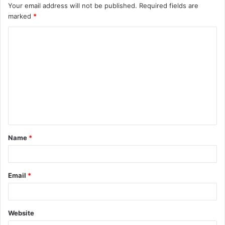
Your email address will not be published.
Required fields are
marked
*
C
o
m
m
e
n
t
Name
*
*
Email
*
Website