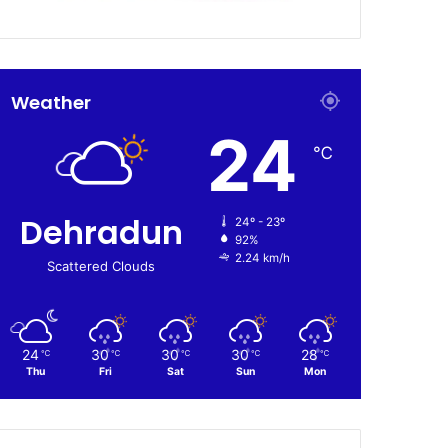
Weather
24
℃
Dehradun
24º - 23º
92%
2.24 km/h
Scattered Clouds
24
30
30
30
28
℃
℃
℃
℃
℃
Thu
Fri
Sat
Sun
Mon