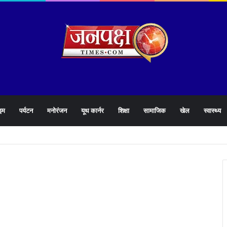
इम
पर्यटन
मनोरंजन
यूथ कार्नर
शिक्षा
सामाजिक
खेल
स्वास्थ्य
े 1905 हेल्पलाइन की समीक्षा के दौरान लापरवाह अधिकारियों को लगाई फटकार