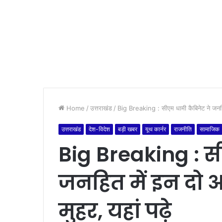
Home
/
उत्तराखंड
/
Big Breaking : सीएम धामी कैबिनेट ने जनहित म
उत्तराखंड
देश-विदेश
बड़ी खबर
यूथ कार्नर
राजनीति
सामाजिक
Big Breaking : स
जनहित में इन दो अ
मुहर, यहां पढ़े