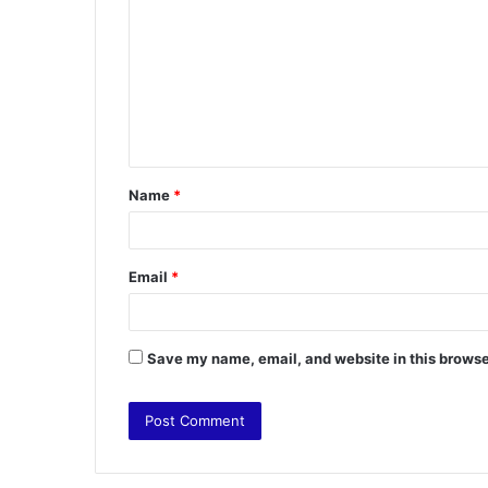
o
m
m
e
n
t
Name
*
*
Email
*
Save my name, email, and website in this browse