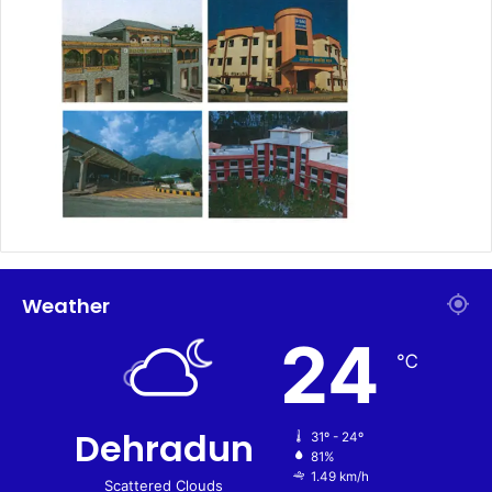
Weather
24
℃
Dehradun
31º - 24º
81%
1.49 km/h
Scattered Clouds