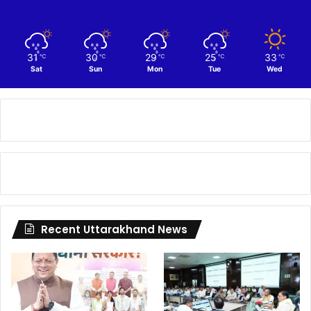
31
30
29
25
33
℃
℃
℃
℃
℃
Sat
Sun
Mon
Tue
Wed
Recent Uttarakhand News