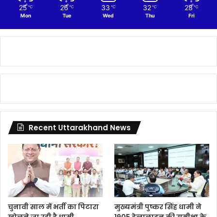
25
26
33
32
28
℃
℃
℃
℃
℃
Mon
Tue
Wed
Thu
Fri
Recent Uttarakhand News
चुनावी साल में भर्ती का पिटारा
मुख्यमंत्री पुष्कर सिंह धामी ने