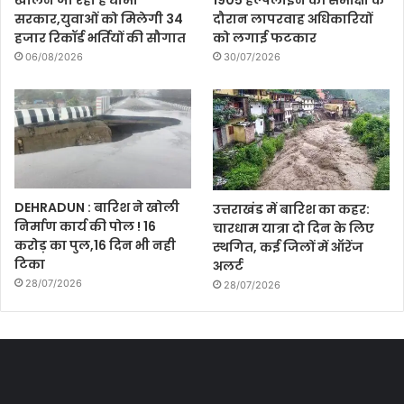
खोलने जा रही है धामी
1905 हेल्पलाइन की समीक्षा के
सरकार,युवाओं को मिलेगी 34
दौरान लापरवाह अधिकारियों
हजार रिकॉर्ड भर्तियों की सौगात
को लगाई फटकार
06/08/2026
30/07/2026
DEHRADUN : बारिश ने खोली
उत्तराखंड में बारिश का कहर:
निर्माण कार्य की पोल ! 16
चारधाम यात्रा दो दिन के लिए
करोड़ का पुल,16 दिन भी नही
स्थगित, कई जिलों में ऑरेंज
टिका
अलर्ट
28/07/2026
28/07/2026