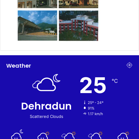
Weather
25
℃
Dehradun
25º - 24º
91%
1.17 km/h
Scattered Clouds