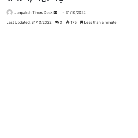
Janpaksh Times Desk
S
31/10/2022
e
Last Updated: 31/10/2022
0
175
Less than a minute
n
d
a
n
e
m
a
i
l