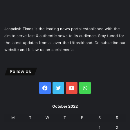
Janpaksh Times is the leading news portal established with the
aim to serve fast & authentic news to its audience. Stay tuned for
the latest updates from all over the Uttarakhand. Do subscribe our
website and follow us on social media.
Follow Us
Facebook
Twitter
YouTube
WhatsApp
October 2022
M
T
W
T
F
S
S
1
2