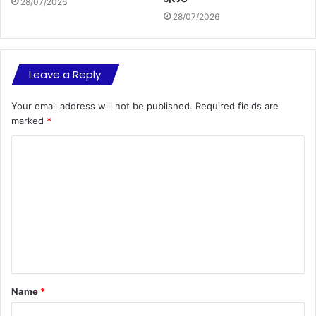
28/07/2026
28/07/2026
Leave a Reply
Your email address will not be published.
Required fields are
marked
*
C
o
m
m
e
n
t
Name
*
*