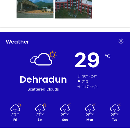
Weather
29
℃
Dehradun
30º - 24º
71%
1.47 km/h
Scattered Clouds
30
31
29
28
26
℃
℃
℃
℃
℃
Fri
Sat
Sun
Mon
Tue