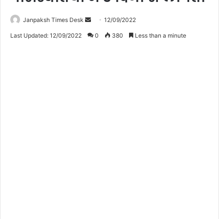
Janpaksh Times Desk
S
12/09/2022
e
Last Updated: 12/09/2022
0
380
Less than a minute
n
d
a
n
e
m
a
i
l