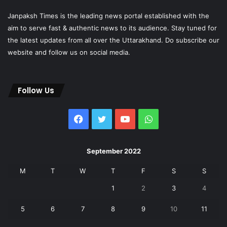
Janpaksh Times is the leading news portal established with the
aim to serve fast & authentic news to its audience. Stay tuned for
the latest updates from all over the Uttarakhand. Do subscribe our
website and follow us on social media.
Follow Us
Facebook
Twitter
YouTube
WhatsApp
September 2022
M
T
W
T
F
S
S
1
2
3
4
5
6
7
8
9
10
11