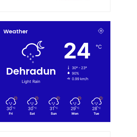
Weather
24
℃
Dehradun
30º - 23º
90%
0.99 km/h
Light Rain
30
30
31
29
28
℃
℃
℃
℃
℃
Fri
Sat
Sun
Mon
Tue