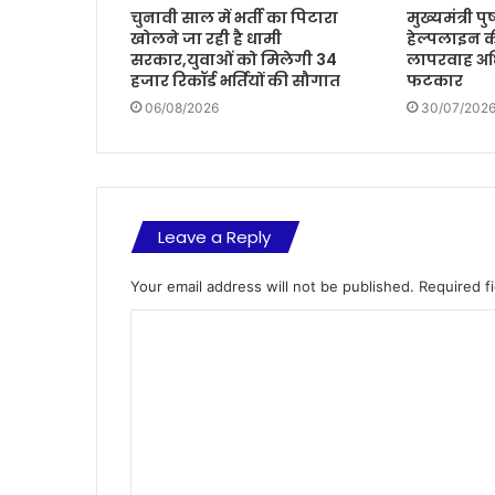
चुनावी साल में भर्ती का पिटारा
मुख्यमंत्री प
खोलने जा रही है धामी
हेल्पलाइन क
सरकार,युवाओं को मिलेगी 34
लापरवाह अध
हजार रिकॉर्ड भर्तियों की सौगात
फटकार
06/08/2026
30/07/202
Leave a Reply
Your email address will not be published.
Required f
C
o
m
m
e
n