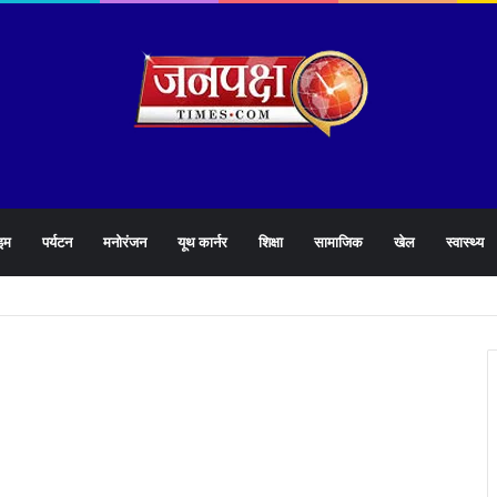
इम
पर्यटन
मनोरंजन
यूथ कार्नर
शिक्षा
सामाजिक
खेल
स्वास्थ्य
905 हेल्पलाइन की समीक्षा के दौरान लापरवाह अधिकारियों को लगाई फटकार