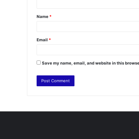
t
Name
*
*
Email
*
Save my name, email, and website in this browse