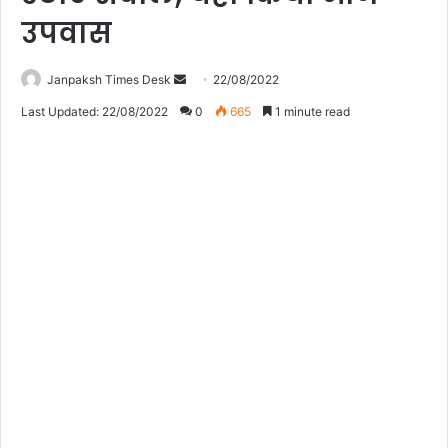
उपवास
Janpaksh Times Desk
S
22/08/2022
e
Last Updated: 22/08/2022
0
665
1 minute read
n
d
a
n
e
m
a
i
l