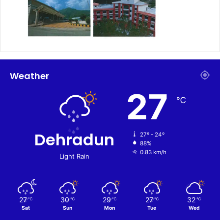
Weather
27
℃
Dehradun
27º - 24º
88%
0.83 km/h
Light Rain
27
30
29
27
32
℃
℃
℃
℃
℃
Sat
Sun
Mon
Tue
Wed