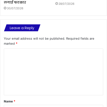
लगाई फटकार
28/07/2026
30/07/2026
Leave a Reply
Your email address will not be published.
Required fields are
marked
*
C
o
m
m
e
n
t
Name
*
*