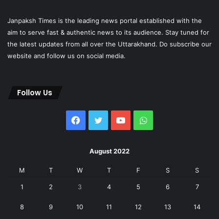
Janpaksh Times is the leading news portal established with the
aim to serve fast & authentic news to its audience. Stay tuned for
the latest updates from all over the Uttarakhand. Do subscribe our
website and follow us on social media.
Follow Us
Facebook
Twitter
YouTube
WhatsApp
August 2022
M
T
W
T
F
S
S
1
2
3
4
5
6
7
8
9
10
11
12
13
14