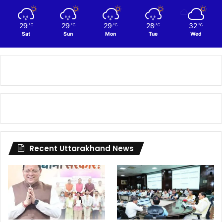
29
29
29
28
32
℃
℃
℃
℃
℃
Sat
Sun
Mon
Tue
Wed
Recent Uttarakhand News