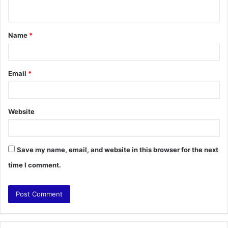
n
t
Name
*
*
Email
*
Website
Save my name, email, and website in this browser for the next
time I comment.