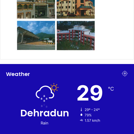
Weather
29
℃
Dehradun
29º - 24º
79%
1.57 km/h
Rain