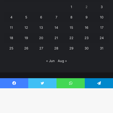
1
2
3
4
5
6
7
8
9
10
11
12
13
14
15
16
17
18
19
20
21
22
23
24
25
26
27
28
29
30
31
« Jun
Aug »
© Copyright 2026, All Rights Reserved | Janpaksh Times |
Facebook
Twitter
WhatsApp
Telegram
क्राइम
बड़ी खबर
पर्यटन
शिक्षा
उत्तराखंड
खेल
वीडियो
Contact Us
Facebook
Twitter
YouTube
WhatsApp
Ba