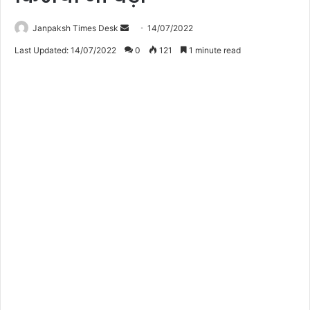
Janpaksh Times Desk
S
14/07/2022
e
Last Updated: 14/07/2022
0
121
1 minute read
n
d
a
n
e
m
a
i
l