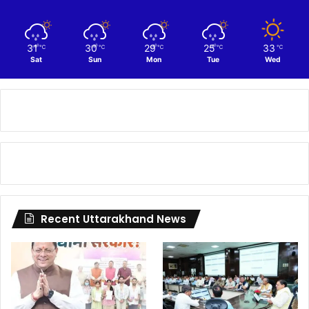
31
30
29
25
33
℃
℃
℃
℃
℃
Sat
Sun
Mon
Tue
Wed
Recent Uttarakhand News