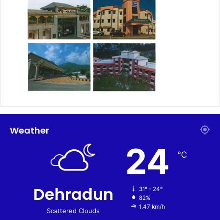
Weather
24
℃
Dehradun
31º - 24º
82%
1.47 km/h
Scattered Clouds