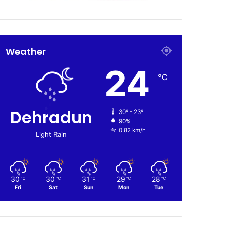
Weather
24
℃
Dehradun
30º - 23º
90%
0.82 km/h
Light Rain
30
30
31
29
28
℃
℃
℃
℃
℃
Fri
Sat
Sun
Mon
Tue