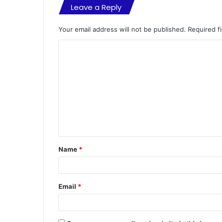
Leave a Reply
Your email address will not be published.
Required f
C
o
m
m
e
n
t
Name
*
*
Email
*