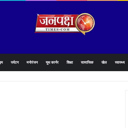
इम
पर्यटन
मनोरंजन
यूथ कार्नर
शिक्षा
सामाजिक
खेल
स्वास्थ्य
905 हेल्पलाइन की समीक्षा के दौरान लापरवाह अधिकारियों को लगाई फटकार