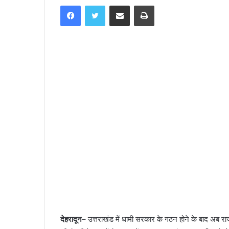
Facebook
Twitter
Share via Email
Print
n
d
a
n
e
m
a
i
l
देहरादून
– उत्तराखंड में धामी सरकार के गठन होने के बाद अब र