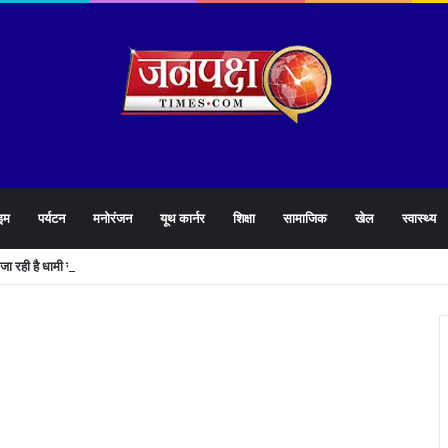
इम
पर्यटन
मनोरंजन
यूथ कार्नर
शिक्षा
सामाजिक
खेल
स्वास्थ्य
े जा रही है धामी सरकार,युवाओं को मिलेगी 34 हजार रिकॉर्ड भर्तियों की सौगात