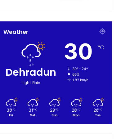
Weather
30
℃
Dehradun
30º - 24º
66%
1.83 km/h
Light Rain
30
31
29
28
26
℃
℃
℃
℃
℃
Fri
Sat
Sun
Mon
Tue