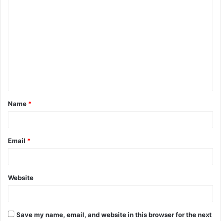
C
o
m
m
e
n
t
Name
*
*
Email
*
Website
Save my name, email, and website in this browser for the next