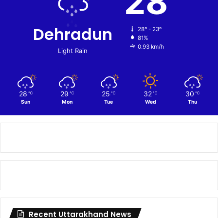
28
Dehradun
28º - 23º
81%
0.93 km/h
Light Rain
28
29
25
32
30
℃
℃
℃
℃
℃
Sun
Mon
Tue
Wed
Thu
Recent Uttarakhand News