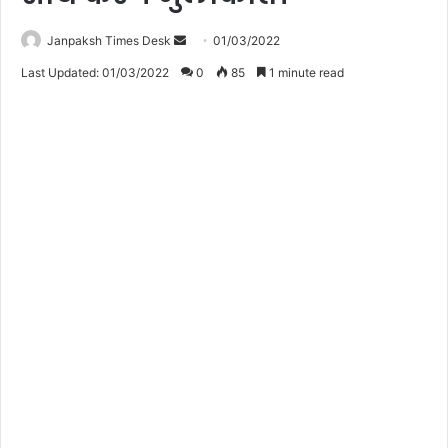
Janpaksh Times Desk
S
01/03/2022
e
Last Updated: 01/03/2022
0
85
1 minute read
n
d
a
n
e
m
a
i
l