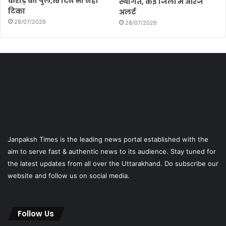
करोड़ का पुल,16 दिन भी नही
स्थगित, कई जिलों में ऑरेंज
टिका
अलर्ट
28/07/2026
28/07/2026
Janpaksh Times is the leading news portal established with the
aim to serve fast & authentic news to its audience. Stay tuned for
the latest updates from all over the Uttarakhand. Do subscribe our
website and follow us on social media.
Follow Us