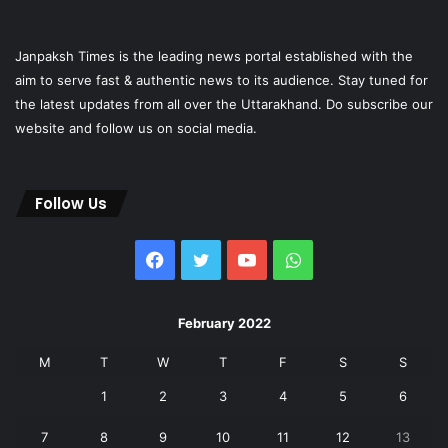
Janpaksh Times is the leading news portal established with the
aim to serve fast & authentic news to its audience. Stay tuned for
the latest updates from all over the Uttarakhand. Do subscribe our
website and follow us on social media.
Follow Us
Facebook
Twitter
YouTube
WhatsApp
February 2022
M
T
W
T
F
S
S
1
2
3
4
5
6
7
8
9
10
11
12
13