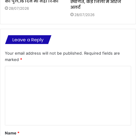
का पुल,16 दिन भी नही टिका
स्थगित, कई जिलों में ऑरेंज
अलर्ट
28/07/2026
28/07/2026
Leave a Reply
Your email address will not be published.
Required fields are
marked
*
C
o
m
m
e
n
t
Name
*
*