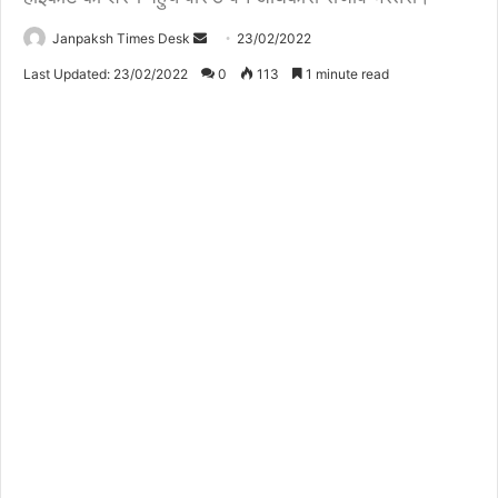
Janpaksh Times Desk
S
23/02/2022
e
Last Updated: 23/02/2022
0
113
1 minute read
n
d
a
n
e
m
a
i
l