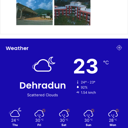
Weather
23
℃
Dehradun
24º - 23º
92%
1.54 km/h
Scattered Clouds
24
30
30
30
28
℃
℃
℃
℃
℃
Thu
Fri
Sat
Sun
Mon