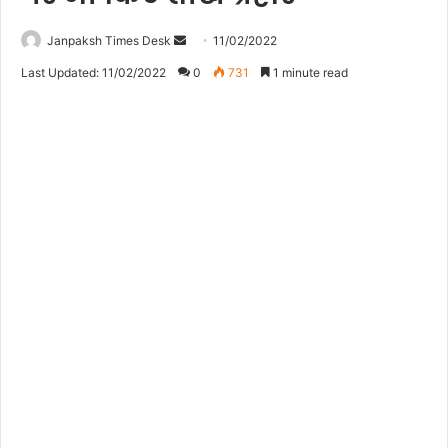
Janpaksh Times Desk
S
11/02/2022
e
Last Updated: 11/02/2022
0
731
1 minute read
n
d
a
n
e
m
a
i
l