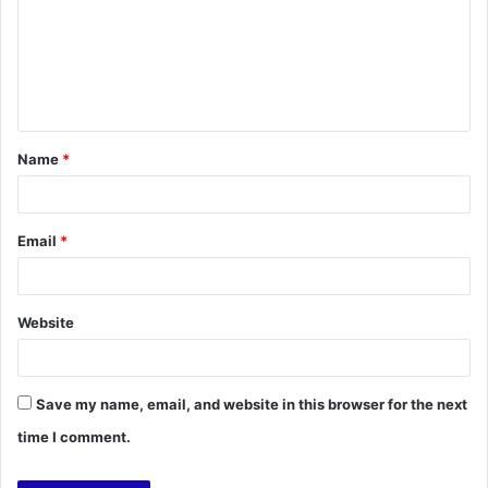
m
m
e
n
t
Name
*
*
Email
*
Website
Save my name, email, and website in this browser for the next
time I comment.