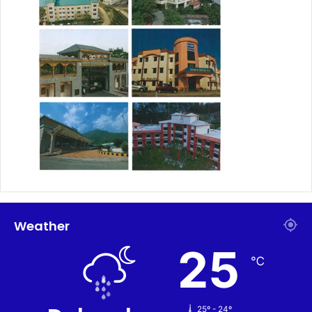
Weather
25
℃
25º - 24º