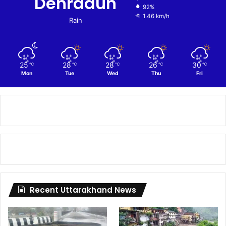
Dehradun
92%
1.46 km/h
Rain
25
28
28
26
30
℃
℃
℃
℃
℃
Mon
Tue
Wed
Thu
Fri
Recent Uttarakhand News