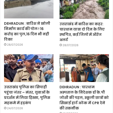
DEHRADUN : बारिश ने खोली
उत्तराखंड में बारिश का कहर:
निर्माण कार्य की पोल ! 16
चारधाम यात्रा दो दिन के लिए
करोड़ का पुल,16 दिन भी नही
स्थगित, कई जिलों में ऑरेंज
टिका
अलर्ट
28/07/2026
28/07/2026
उत्तराखंड पुलिस का सिपाही
DEHRADUN : चारधाम
पहुंचा जंतर – मंतर, युवाओं के
अस्पताल के निदेशक डॉ के.पी
प्रदर्शन में लिया हिस्सा, पुलिस
जोशी की पहल, स्कूली छात्रों को
महकमे में हड़कंप
सिखाई हार्ट अटेक में CPR देने
की तकनीक
24/07/2026