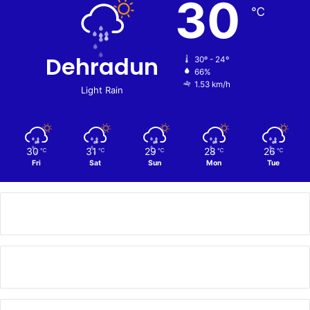
30
℃
Dehradun
30º - 24º
66%
1.53 km/h
Light Rain
30
31
29
28
26
℃
℃
℃
℃
℃
Fri
Sat
Sun
Mon
Tue