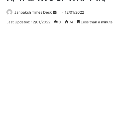
Janpaksh Times Desk
S
12/01/2022
e
Last Updated: 12/01/2022
0
74
Less than a minute
n
d
a
n
e
m
a
i
l