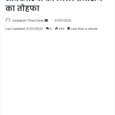
का तोहफा
Janpaksh Times Desk
S
01/01/2022
e
Last Updated: 01/01/2022
0
140
Less than a minute
n
d
a
n
e
m
a
i
l