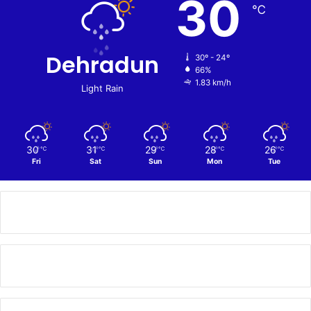
30
℃
Dehradun
30º - 24º
66%
1.83 km/h
Light Rain
30
31
29
28
26
℃
℃
℃
℃
℃
Fri
Sat
Sun
Mon
Tue