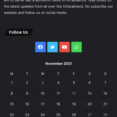
aim to serve fast & authentic news to its audience. Stay tuned for
the latest updates from all over the Uttarakhand. Do subscribe our
website and follow us on social media.
Follow Us
Facebook
Twitter
YouTube
WhatsApp
November 2021
M
T
W
T
F
S
S
1
2
3
4
5
6
7
8
9
10
11
12
13
14
15
16
17
18
19
20
21
22
23
24
25
26
27
28