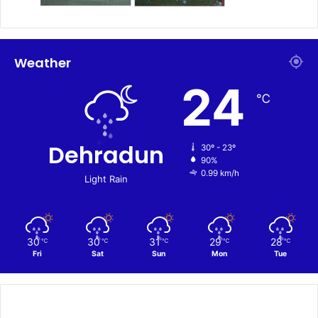
Weather
24
℃
Dehradun
30º - 23º
90%
0.99 km/h
Light Rain
30
30
31
29
28
℃
℃
℃
℃
℃
Fri
Sat
Sun
Mon
Tue