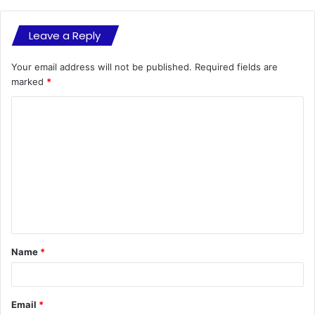
Leave a Reply
Your email address will not be published.
Required fields are
marked
*
C
o
m
m
e
n
t
Name
*
*
Email
*