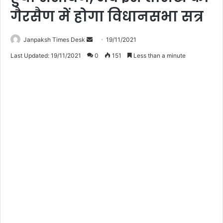
गैरसैण में होगा विधानसभा सत्र
Janpaksh Times Desk
S
19/11/2021
e
Last Updated: 19/11/2021
0
151
Less than a minute
n
d
a
n
e
m
a
i
l