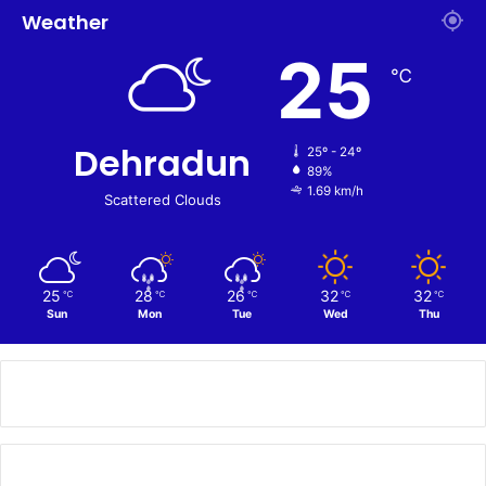
Weather
25
℃
Dehradun
25º - 24º
89%
1.69 km/h
Scattered Clouds
25
28
26
32
32
℃
℃
℃
℃
℃
Sun
Mon
Tue
Wed
Thu