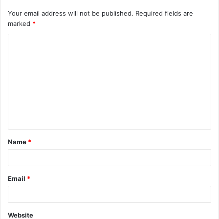
Your email address will not be published.
Required fields are
marked
*
C
o
m
m
e
n
t
Name
*
*
Email
*
Website