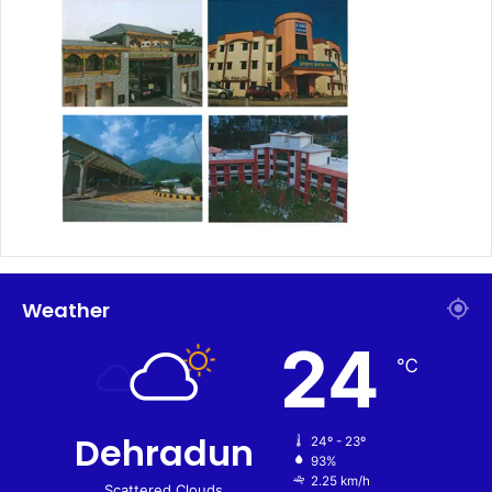
Weather
24
℃
Dehradun
24º - 23º
93%
2.25 km/h
Scattered Clouds