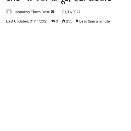
Janpaksh Times Desk
S
01/11/2021
e
Last Updated: 01/11/2021
0
255
Less than a minute
n
d
a
n
e
m
a
i
l