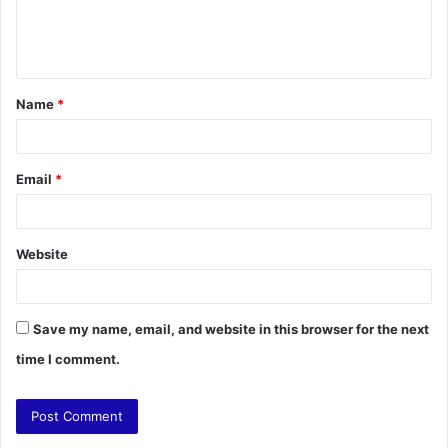
e
n
t
Name
*
*
Email
*
Website
Save my name, email, and website in this browser for the next
time I comment.