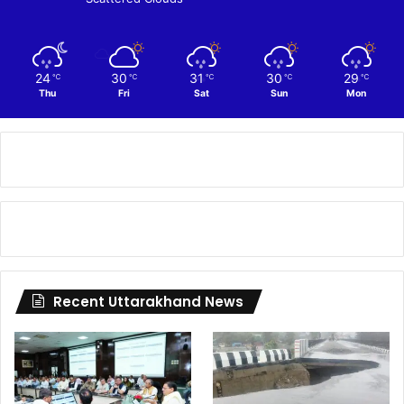
24
30
31
30
29
℃
℃
℃
℃
℃
Thu
Fri
Sat
Sun
Mon
Recent Uttarakhand News