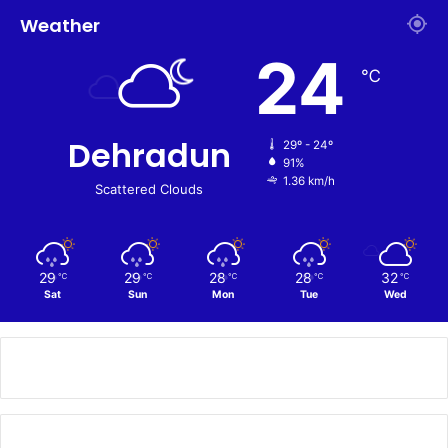
Weather
24
℃
Dehradun
29º - 24º
91%
1.36 km/h
Scattered Clouds
29
29
28
28
32
℃
℃
℃
℃
℃
Sat
Sun
Mon
Tue
Wed