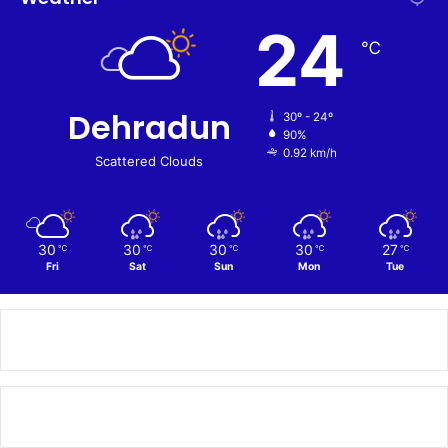
24
℃
Dehradun
30º - 24º
90%
0.92 km/h
Scattered Clouds
30
30
30
30
27
℃
℃
℃
℃
℃
Fri
Sat
Sun
Mon
Tue