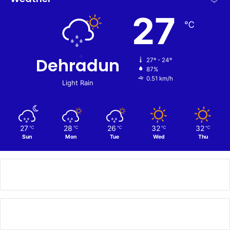
27
℃
Dehradun
27º - 24º
87%
0.51 km/h
Light Rain
27
28
26
32
32
℃
℃
℃
℃
℃
Sun
Mon
Tue
Wed
Thu