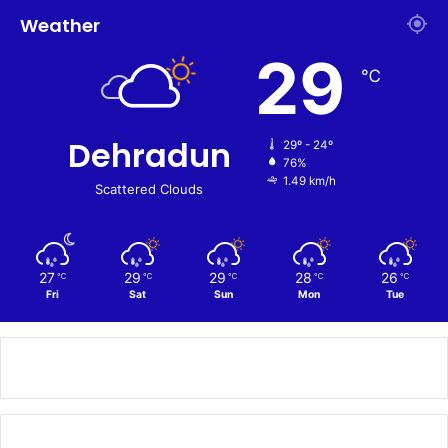
Weather
29
℃
Dehradun
29º - 24º
76%
1.49 km/h
Scattered Clouds
27
29
29
28
26
℃
℃
℃
℃
℃
Fri
Sat
Sun
Mon
Tue