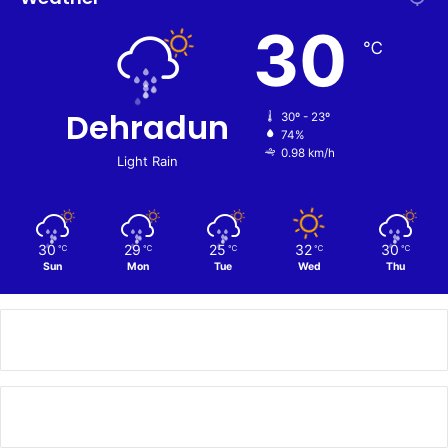
30
℃
Dehradun
30º - 23º
74%
0.98 km/h
Light Rain
30
29
25
32
30
℃
℃
℃
℃
℃
Sun
Mon
Tue
Wed
Thu