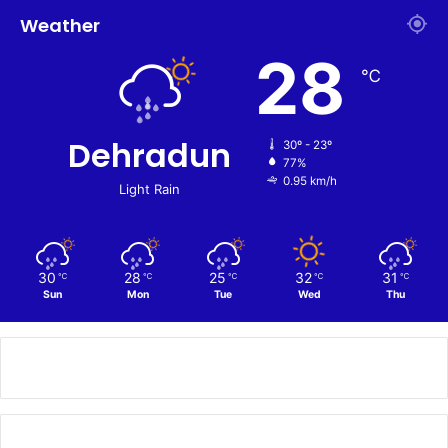
Weather
28
℃
Dehradun
30º - 23º
77%
0.95 km/h
Light Rain
30
28
25
32
31
℃
℃
℃
℃
℃
Sun
Mon
Tue
Wed
Thu