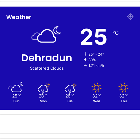
Weather
25
℃
Dehradun
25º - 24º
89%
1.71 km/h
Scattered Clouds
25
28
26
32
32
℃
℃
℃
℃
℃
Sun
Mon
Tue
Wed
Thu